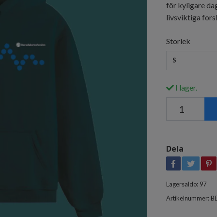
för kyligare da
livsviktiga for
Storlek
S
I lager.
Dela
Lagersaldo:
97
Artikelnummer:
B