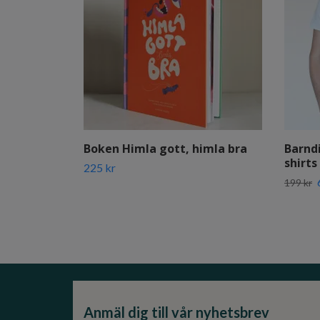
Boken Himla gott, himla bra
Barnd
shirts
225 kr
199 kr
Anmäl dig till vår nyhetsbrev