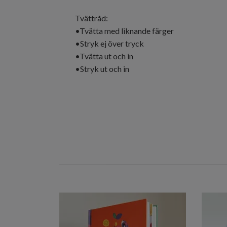
Tvättråd:
•Tvätta med liknande färger
•Stryk ej över tryck
•Tvätta ut och in
•Stryk ut och in