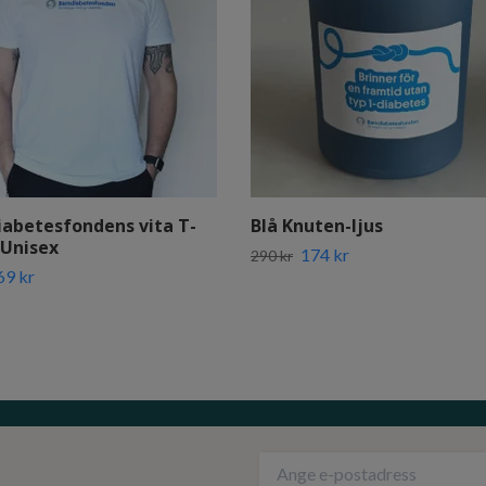
iabetesfondens vita T-
Blå Knuten-ljus
 Unisex
174 kr
290 kr
69 kr