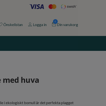
0
Önskelistan
Logga in
Din varukorg
e med huva
e i ekologiskt bomull är det perfekta plagget