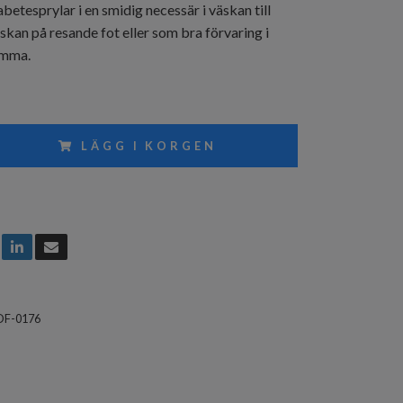
betesprylar i en smidig necessär i väskan till
äskan på resande fot eller som bra förvaring i
emma.
LÄGG I KORGEN
DF-0176