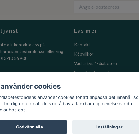
tjänst
Läs mer
nte att kontakta oss på
Kontakt
@barndiabetesfonden.se
eller ring
Köpvillkor
013-10 56 90!
Vad är typ 1-diabetes?
Barndiabetesfonden.se
Lions
 använder cookies
Lokalförening
ndiabetesfondens använder cookies för att anpassa det innehåll s
as för dig och för att du ska få bästa tänkbara upplevelse när du
dlar hos oss.
Godkänn alla
Inställningar