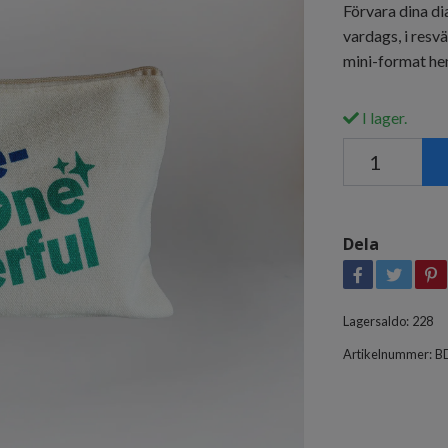
Förvara dina dia
vardags, i resv
mini-format h
I lager.
Dela
Lagersaldo:
228
Artikelnummer:
B