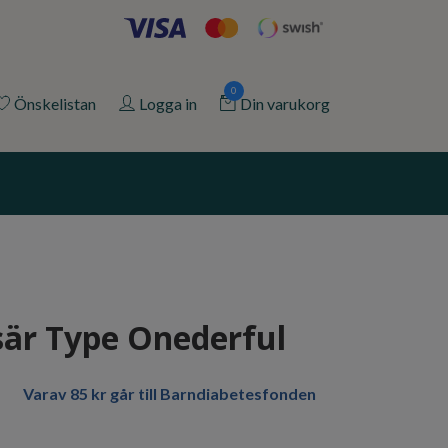
0
Önskelistan
Logga in
Din varukorg
är Type Onederful
Varav 85 kr går till Barndiabetesfonden