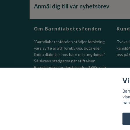
Anmäl dig till vår nyhetsbrev
Om Barndiabetesfonden
Kund
"Barndiabetesfonden stödjer forskning
Tveka i
vars syfte är att förebygga, bota eller
kansli
lindra diabetes hos barn och ungdomar."
oss på 
Så skrevs stadgarna när stiftelsen
Barndiabetesfonden bildades 1989, och
så har vi gjort sedan dess.
Vi
Barndiabtesfondens Riksförening
Bar
Org-nr: 822002-7851
vis
han
© 2026 Barndiabetesfondens