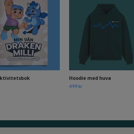
aktivitetsbok
Hoodie med huva
499 kr