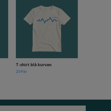
T-shirt blå kurvan
Tygpåse
259 kr
199 kr